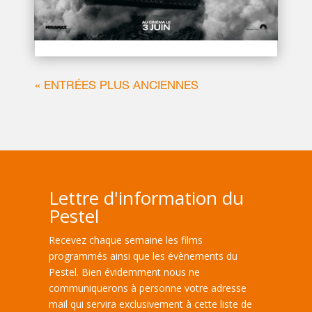
SCARY MOVIE
« ENTRÉES PLUS ANCIENNES
Lettre d'information du
Pestel
Recevez chaque semaine les films
programmés ainsi que les évènements du
Pestel. Bien évidemment nous ne
communiquerons à personne votre adresse
mail qui servira exclusivement à cette liste de