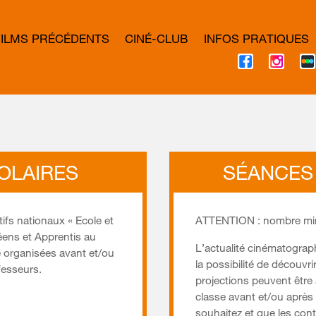
FILMS PRÉCÉDENTS
CINÉ-CLUB
INFOS PRATIQUES
F
I
A
N
C
S
E
T
B
A
O
G
O
R
K
A
M
COLAIRES
SÉANCES 
tifs nationaux « Ecole et
ATTENTION : nombre mini
éens et Apprentis au
L’actualité cinématograph
e organisées avant et/ou
la possibilité de découvr
fesseurs.
projections peuvent êtr
classe avant et/ou après 
souhaitez et que les cont