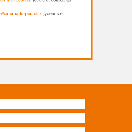
ema-le-pestel.fr
(école et collège au
@cinema-le-pestel.fr
(lycéens et