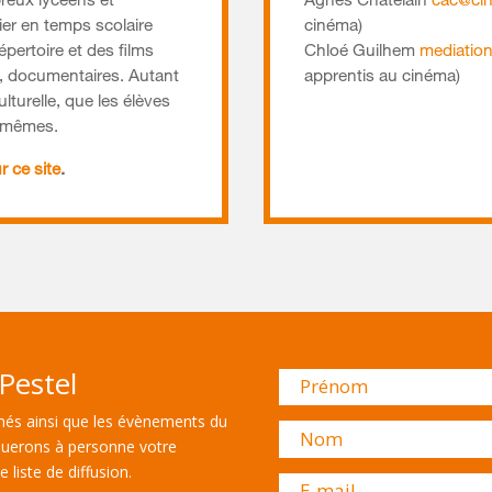
breux lycéens et
Agnès Châtelain
cac@cin
er en temps scolaire
cinéma)
pertoire et des films
Chloé Guilhem
mediation
s, documentaires. Autant
apprentis au cinéma)
ulturelle, que les élèves
x-mêmes.
r ce site
.
Pestel
és ainsi que les évènements du
uerons à personne votre
 liste de diffusion.