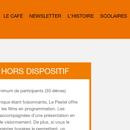
LE CAFÉ
NEWSLETTER
L’HISTOIRE
SCOLAIRES
L
E
T
T
E
R
B
O
W
D
HORS DISPOSITIF
mum de participants (30 élèves)
ique étant foisonnante, Le Pestel offre
ir les films en programmation. Les
e accompagnées d’une présentation en
le visionnement. De plus, si vous le
raintes horaires le permettent, un