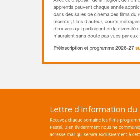
Avec ce dispositif de la Région, de nom
apprentis peuvent chaque année appréci
dans des salles de cinéma des films du ré
récents ; films d’auteur, courts métrage
d’œuvres qui participent de la diversité c
n’auraient sans doute pas vues par eu
Préinscription et programme 2026-27
su
Lettre d'information du 
Recevez chaque semaine les films programm
Pestel. Bien évidemment nous ne communiq
adresse mail qui servira exclusivement à cette