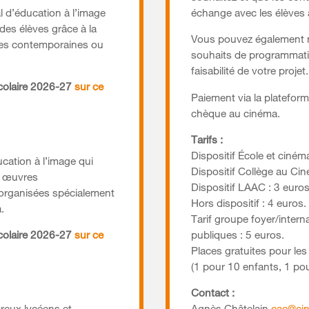
l d’éducation à l’image
échange avec les élèves a
 des élèves grâce à la
Vous pouvez également n
es contemporaines ou
souhaits de programmati
faisabilité de votre projet.
scolaire 2026-27
sur ce
Paiement via la platef
chèque au cinéma.
Tarifs :
Dispositif École et cinéma
ucation à l’image qui
Dispositif Collège au Cin
s œuvres
Dispositif LAAC : 3 euros
 organisées spécialement
Hors dispositif : 4 euros.
.
Tarif groupe foyer/intern
scolaire 2026-27
sur ce
publiques : 5 euros.
Places gratuites pour l
(1 pour 10 enfants, 1 pou
Contact :