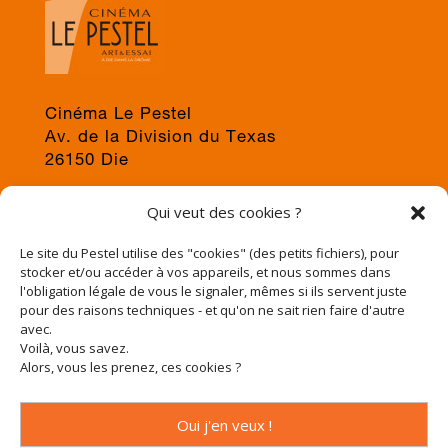
Cinéma Le Pestel
Av. de la Division du Texas
26150 Die
04 75 22 03 19
Qui veut des cookies ?
jps@cinema-le-pestel.fr
ou
mediation@cinema-le-pestel.fr
Le site du Pestel utilise des "cookies" (des petits fichiers), pour
stocker et/ou accéder à vos appareils, et nous sommes dans
l'obligation légale de vous le signaler, mêmes si ils servent juste
pour des raisons techniques - et qu'on ne sait rien faire d'autre
avec.
Voilà, vous savez.
Alors, vous les prenez, ces cookies ?
Oui j'en veux !