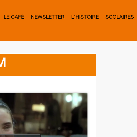
LE CAFÉ
NEWSLETTER
L’HISTOIRE
SCOLAIRES
L
E
T
T
E
R
B
O
M
W
D