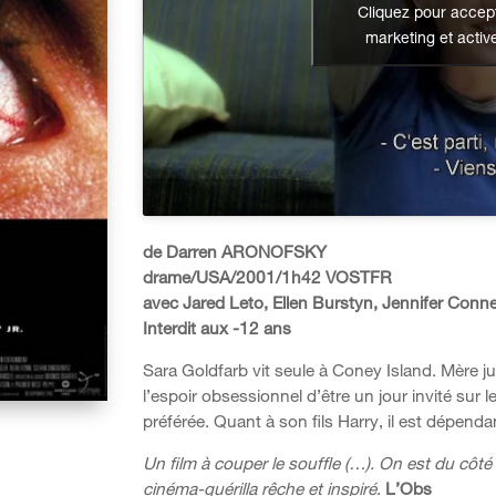
Cliquez pour accept
marketing et activ
de Darren ARONOFSKY
drame/USA/2001/1h42 VOSTFR
avec Jared Leto, Ellen Burstyn, Jennifer Conn
Interdit aux -12 ans
Sara Goldfarb vit seule à Coney Island. Mère j
l’espoir obsessionnel d’être un jour invité sur l
préférée. Quant à son fils Harry, il est dépen
Un film à couper le souffle (…). On est du côté
cinéma-guérilla rêche et inspiré
.
L’Obs