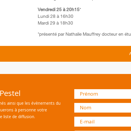
Vendredi 25 à 20h15
*
Lundi 28 à 16h30
Mardi 29 à 18h30
*présenté par Nathalie Mauffrey docteur en é
Pestel
és ainsi que les évènements du
uerons à personne votre
 liste de diffusion.