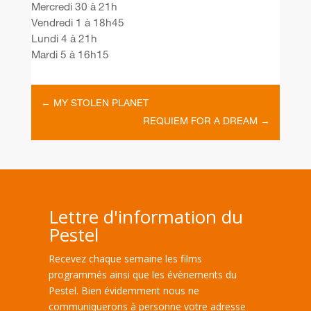
Mercredi 30 à 21h
Vendredi 1 à 18h45
Lundi 4 à 21h
Mardi 5 à 16h15
←
MY STOLEN PLANET
REQUIEM FOR A DREAM
→
Lettre d'information du
Pestel
Recevez chaque semaine les films
programmés ainsi que les évènements du
Pestel. Bien évidemment nous ne
communiquerons à personne votre adresse