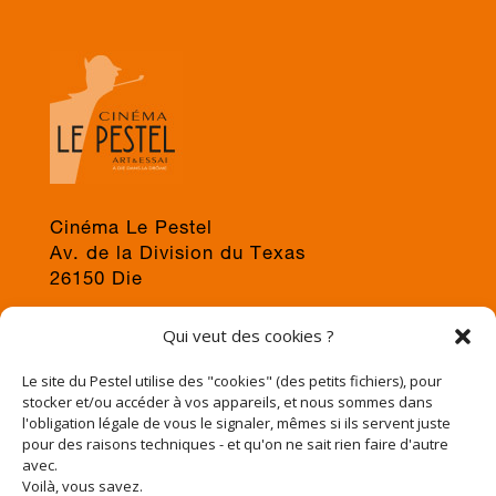
Cinéma Le Pestel
Av. de la Division du Texas
26150 Die
04 75 22 03 19
Qui veut des cookies ?
jps@cinema-le-pestel.fr
ou
mediation@cinema-le-pestel.fr
Le site du Pestel utilise des "cookies" (des petits fichiers), pour
stocker et/ou accéder à vos appareils, et nous sommes dans
l'obligation légale de vous le signaler, mêmes si ils servent juste
pour des raisons techniques - et qu'on ne sait rien faire d'autre
avec.
Voilà, vous savez.