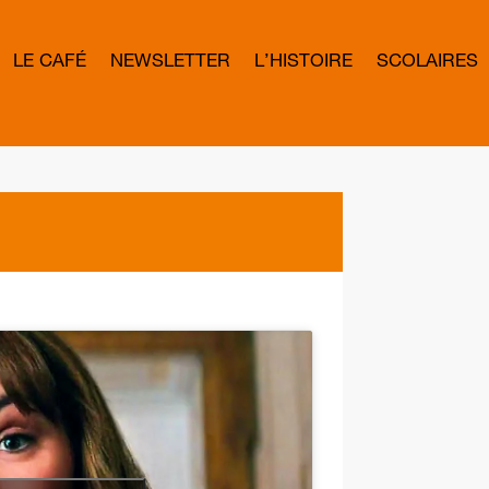
LE CAFÉ
NEWSLETTER
L’HISTOIRE
SCOLAIRES
L
E
T
T
E
R
B
O
W
D