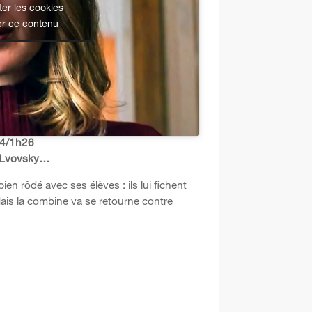
er les cookies
er ce contenu
24/1h26
ie Lvovsky…
n rôdé avec ses élèves : ils lui fichent
 Mais la combine va se retourne contre