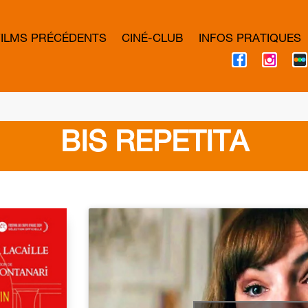
FILMS PRÉCÉDENTS
CINÉ-CLUB
INFOS PRATIQUES
F
I
A
N
C
S
E
T
B
A
O
G
O
R
K
A
BIS REPETITA
M