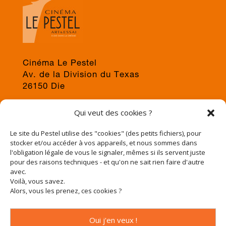
Cinéma Le Pestel
Av. de la Division du Texas
26150 Die
04 75 22 03 19
Qui veut des cookies ?
jps@cinema-le-pestel.fr
ou
mediation@cinema-le-pestel.fr
Le site du Pestel utilise des "cookies" (des petits fichiers), pour
stocker et/ou accéder à vos appareils, et nous sommes dans
l'obligation légale de vous le signaler, mêmes si ils servent juste
pour des raisons techniques - et qu'on ne sait rien faire d'autre
avec.
Voilà, vous savez.
Alors, vous les prenez, ces cookies ?
Oui j'en veux !