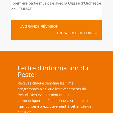
*première partie musicale avec la Classe d’Orchestre
de l’ÉMMAP
←
LA GRANDE RÊVASION
THE WORLD OF LOVE
→
Lettre d'information du
Pestel
Recevez chaque semaine les films
programmés ainsi que les évènements du
Pestel. Bien évidemment nous ne
communiquerons à personne votre adresse
mail qui servira exclusivement à cette liste de
diffusion.