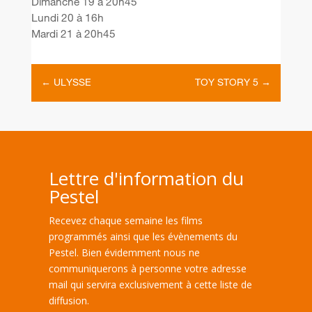
Dimanche 19 à 20h45
Lundi 20 à 16h
Mardi 21 à 20h45
←
ULYSSE
TOY STORY 5
→
Lettre d'information du
Pestel
Recevez chaque semaine les films
programmés ainsi que les évènements du
Pestel. Bien évidemment nous ne
communiquerons à personne votre adresse
mail qui servira exclusivement à cette liste de
diffusion.