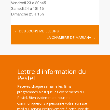
Vendredi 23 à 20h45
Samedi 24 à 18h15
Dimanche 25 à 15h
←
DES JOURS MEILLEURS
LA CHAMBRE DE MARIANA
→
Lettre d'information du
Pestel
Recevez chaque semaine les films
programmés ainsi que les évènements du
Pestel. Bien évidemment nous ne
communiquerons à personne votre adresse
mail qui servira exclusivement à cette liste de