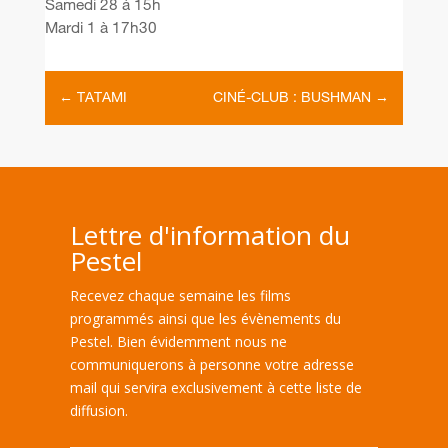
Samedi 28 à 15h
Mardi 1 à 17h30
←
TATAMI
CINÉ-CLUB : BUSHMAN
→
Lettre d'information du
Pestel
Recevez chaque semaine les films
programmés ainsi que les évènements du
Pestel. Bien évidemment nous ne
communiquerons à personne votre adresse
mail qui servira exclusivement à cette liste de
diffusion.