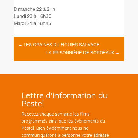
Dimanche 22 à 21h
Lundi 23 à 16h30
Mardi 24 à 18h45
←
LES GRAINES DU FIGUIER SAUVAGE
LA PRISONNIÈRE DE BORDEAUX
→
Lettre d'information du
Pestel
Recevez chaque semaine les films
programmés ainsi que les évènements du
Pestel. Bien évidemment nous ne
communiquerons à personne votre adresse