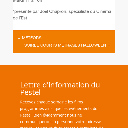
Mardi 11 à 16h
*présenté par Joël Chapron, spécialiste du Cinéma
de l’Est
←
MÉTÉORS
SOIRÉE COURTS MÉTRAGES HALLOWEEN
→
Lettre d'information du
Pestel
Recevez chaque semaine les films
programmés ainsi que les évènements du
Pestel. Bien évidemment nous ne
communiquerons à personne votre adresse