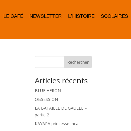
LE CAFÉ
NEWSLETTER
L’HISTOIRE
SCOLAIRES
L
E
T
T
E
R
B
O
W
Rechercher
D
Articles récents
BLUE HERON
OBSESSION
LA BATAILLE DE GAULLE –
partie 2
KAYARA princesse Inca