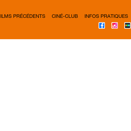
FILMS PRÉCÉDENTS
CINÉ-CLUB
INFOS PRATIQUES
F
I
A
N
C
S
E
T
B
A
O
G
O
R
K
A
M