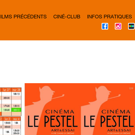
FILMS PRÉCÉDENTS
CINÉ-CLUB
INFOS PRATIQUES
F
I
A
N
C
S
E
T
B
A
O
G
O
R
K
A
M