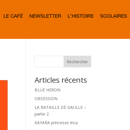
LE CAFÉ
NEWSLETTER
L’HISTOIRE
SCOLAIRES
L
E
T
T
E
R
B
O
W
Rechercher
D
Articles récents
BLUE HERON
OBSESSION
LA BATAILLE DE GAULLE –
partie 2
KAYARA princesse Inca