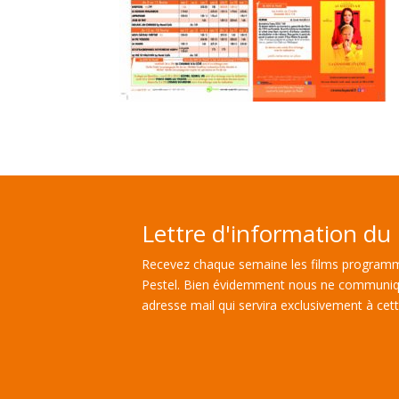
Lettre d'information du 
Recevez chaque semaine les films programm
Pestel. Bien évidemment nous ne communiq
adresse mail qui servira exclusivement à cette