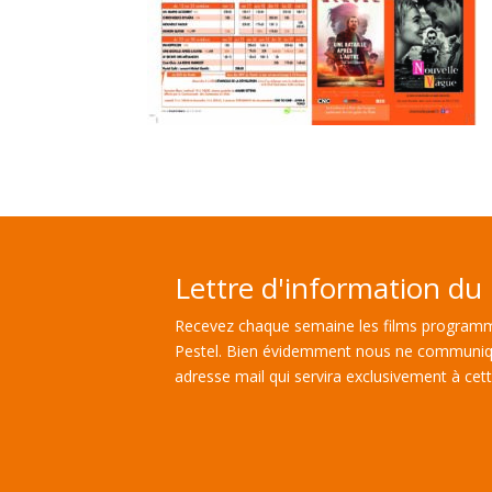
Lettre d'information du 
Recevez chaque semaine les films programm
Pestel. Bien évidemment nous ne communiq
adresse mail qui servira exclusivement à cette