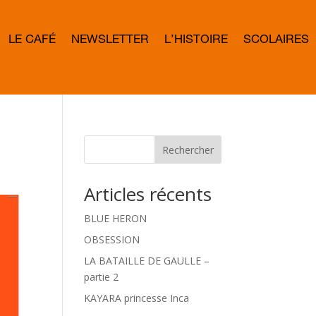
LE CAFÉ
NEWSLETTER
L’HISTOIRE
SCOLAIRES
L
E
T
T
E
R
B
O
W
Rechercher
D
Articles récents
BLUE HERON
OBSESSION
LA BATAILLE DE GAULLE –
partie 2
KAYARA princesse Inca