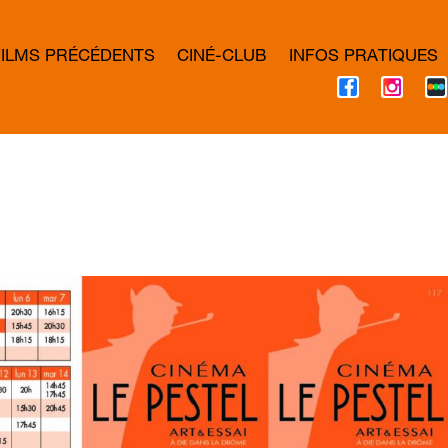
FILMS PRÉCÉDENTS
CINÉ-CLUB
INFOS PRATIQUES
F
I
A
N
C
S
E
T
B
A
O
G
O
R
K
A
M