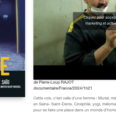
Cliquez pour accept
marketing et activ
de Pierre-Loup RAJOT
documentaire/France/2024/1h21
Cette voix, c’est celle d’une femme : Muriel, m
en Seine- Saint-Denis. Cinéphile, yogi, mélo
pour se faire une place dans un monde d’hom