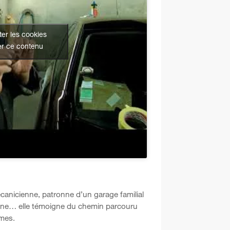
er les cookies
er ce contenu
écanicienne, patronne d’un garage familial
mane… elle témoigne du chemin parcouru
mes.