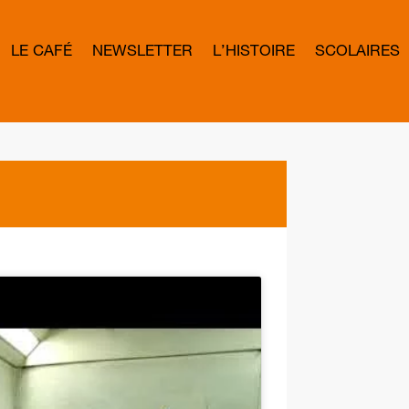
LE CAFÉ
NEWSLETTER
L’HISTOIRE
SCOLAIRES
L
E
T
T
E
R
B
O
W
D