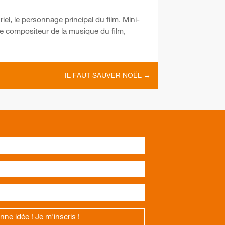
riel, le personnage principal du film. Mini-
 le compositeur de la musique du film,
IL FAUT SAUVER NOËL
→
nne idée ! Je m'inscris !