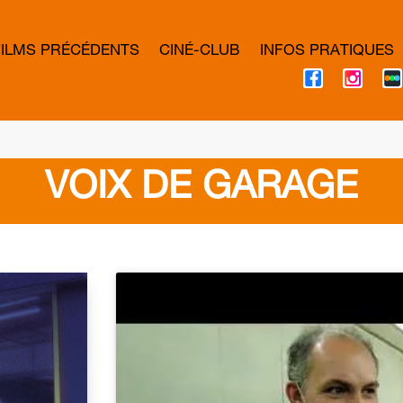
FILMS PRÉCÉDENTS
CINÉ-CLUB
INFOS PRATIQUES
F
I
A
N
C
S
E
T
B
A
O
G
O
R
K
A
VOIX DE GARAGE
M