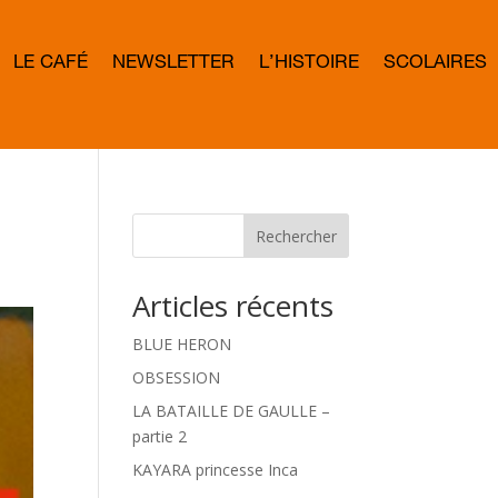
LE CAFÉ
NEWSLETTER
L’HISTOIRE
SCOLAIRES
L
E
T
T
E
R
B
O
W
Rechercher
D
Articles récents
BLUE HERON
OBSESSION
LA BATAILLE DE GAULLE –
partie 2
KAYARA princesse Inca