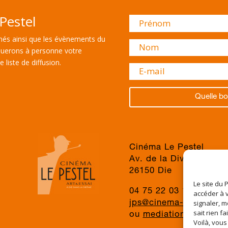
Pestel
és ainsi que les évènements du
uerons à personne votre
 liste de diffusion.
Quelle bo
Cinéma Le Pestel
Av. de la Division du 
26150 Die
Le site du 
04 75 22 03 19
accéder à v
signaler, m
jps@cinema-le-pestel.f
sait rien fa
ou
mediation@cinema-l
Voilà, vous