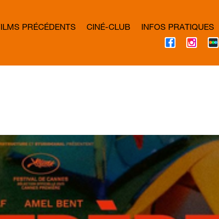
FILMS PRÉCÉDENTS
CINÉ-CLUB
INFOS PRATIQUES
F
I
A
N
C
S
E
T
B
A
O
G
O
R
K
A
M