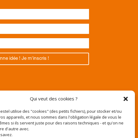
nne idée ! Je m'inscris !
Texas
Qui veut des cookies ?
Pestel utilise des "cookies" (des petits fichiers), pour stocker et/ou
os appareils, et nous sommes dans l'obligation légale de vous le
êmes si ils servent juste pour des raisons techniques - et qu'on ne
r
ire d'autre avec.
e-pestel.fr
 savez.