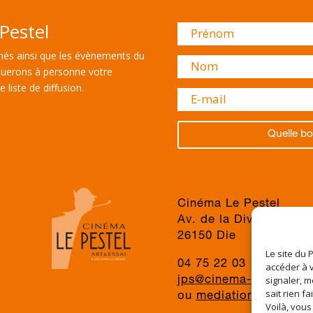
Pestel
és ainsi que les évènements du
uerons à personne votre
 liste de diffusion.
Quelle bo
Cinéma Le Pestel
Av. de la Division du 
26150 Die
Le site du 
04 75 22 03 19
accéder à v
signaler, m
jps@cinema-le-pestel.f
sait rien fa
ou
mediation@cinema-l
Voilà, vous