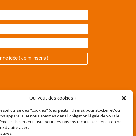
nne idée ! Je m'inscris !
Texas
Qui veut des cookies ?
Pestel utilise des "cookies" (des petits fichiers), pour stocker et/ou
os appareils, et nous sommes dans l'obligation légale de vous le
êmes si ils servent juste pour des raisons techniques - et qu'on ne
r
ire d'autre avec.
e-pestel.fr
 savez.