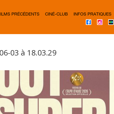
FILMS PRÉCÉDENTS
CINÉ-CLUB
INFOS PRATIQUES
F
I
A
N
C
S
E
T
B
A
O
G
O
R
K
A
06-03 à 18.03.29
M