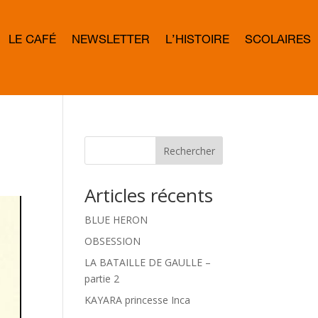
LE CAFÉ
NEWSLETTER
L’HISTOIRE
SCOLAIRES
L
E
T
T
E
R
B
O
W
Rechercher
D
Articles récents
BLUE HERON
OBSESSION
LA BATAILLE DE GAULLE –
partie 2
KAYARA princesse Inca