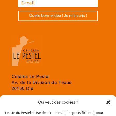
Quelle bonne idée ! Je m'inscris !
Cinéma Le Pestel
Av. de la Division du Texas
26150 Die
04 75 22 03 19
Qui veut des cookies ?
jps@cinema-le-pestel.fr
ou
mediation@cinema-le-pestel.fr
Le site du Pestel utilise des "cookies" (des petits fichiers), pour