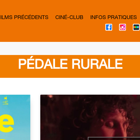
FILMS PRÉCÉDENTS
CINÉ-CLUB
INFOS PRATIQUES
F
I
A
N
C
S
E
T
B
A
O
G
O
R
K
A
PÉDALE RURALE
M