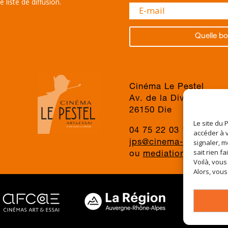
 liste de diffusion.
Quelle bo
Cinéma Le Pestel
Av. de la Division du 
26150 Die
Le site du 
04 75 22 03 19
accéder à v
signaler, m
jps@cinema-le-pestel.f
sait rien fa
ou
mediation@cinema-l
Voilà, vous
Alors, vous