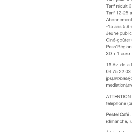
Tarif réduit 
Tarif 12-25 
Abonnement 1
-15 ans 5,8 
Jeune public
Ciné-goûter 
Pass’Région
3D + 1 euro
16 Av. de la
04 75 22 03
jps(
arobase
)
mediation(
ar
ATTENTION n
téléphone (p
Pestel Café
:
(dimanche, lu