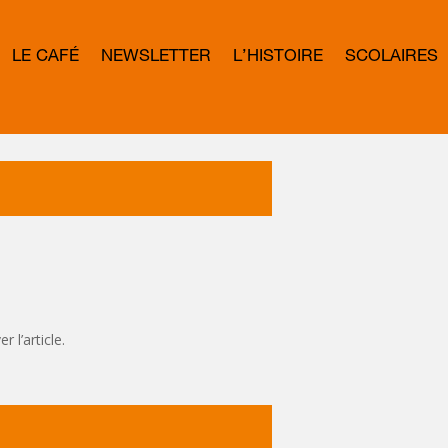
LE CAFÉ
NEWSLETTER
L’HISTOIRE
SCOLAIRES
L
E
T
T
E
R
B
O
W
D
 l’article.