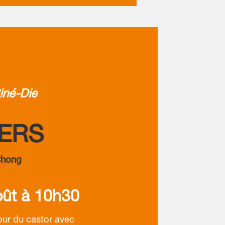
iné-Die
ERS
Chong
ût à 10h30
our du castor avec