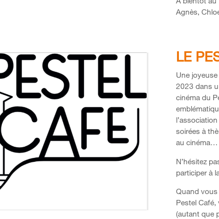
À bientôt au 
Agnès, Chloé
LE PE
Une joyeuse 
2023 dans une
cinéma du Pes
emblématique 
l’associatio
soirées à th
au cinéma…
N’hésitez pas
participer à l
Quand vous 
Pestel Café,
(autant que p