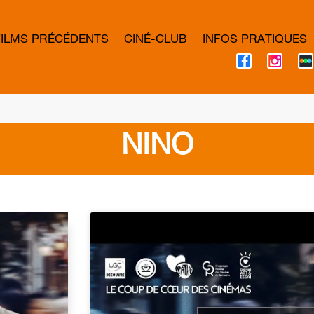
FILMS PRÉCÉDENTS
CINÉ-CLUB
INFOS PRATIQUES
F
I
A
N
C
S
E
T
B
A
O
G
O
R
K
A
NINO
M