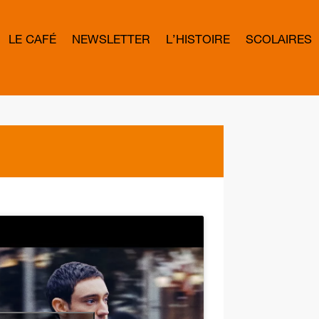
LE CAFÉ
NEWSLETTER
L’HISTOIRE
SCOLAIRES
L
E
T
T
E
R
B
O
W
D