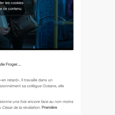
er les cookies
er ce contenu
ulie Froger…
«en retard». Il travaille dans un
ssionnément sa collègue Océane, elle
ssionne une fois encore face au non moins
ésar de la révélation.
Première