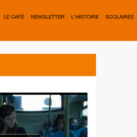
LE CAFÉ
NEWSLETTER
L’HISTOIRE
SCOLAIRES
L
E
T
T
E
R
B
O
W
D