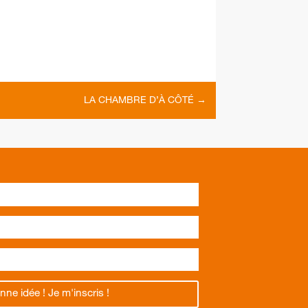
LA CHAMBRE D’À CÔTÉ
→
nne idée ! Je m'inscris !