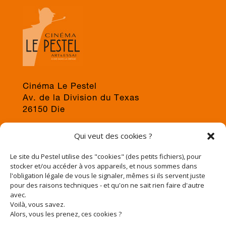
Cinéma Le Pestel
Av. de la Division du Texas
26150 Die
04 75 22 03 19
Qui veut des cookies ?
jps@cinema-le-pestel.fr
ou
mediation@cinema-le-pestel.fr
Le site du Pestel utilise des "cookies" (des petits fichiers), pour
stocker et/ou accéder à vos appareils, et nous sommes dans
l'obligation légale de vous le signaler, mêmes si ils servent juste
pour des raisons techniques - et qu'on ne sait rien faire d'autre
avec.
Voilà, vous savez.
Alors, vous les prenez, ces cookies ?