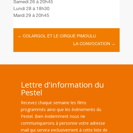
Samedi 26 à 20h45
Lundi 28 à 18h30
Mardi 29 à 20h45
←
COLARGOL ET LE CIRQUE PIMOULU
LA CONVOCATION
→
Lettre d'information du
Pestel
Recevez chaque semaine les films
programmés ainsi que les évènements du
Pestel. Bien évidemment nous ne
communiquerons à personne votre adresse
mail qui servira exclusivement à cette liste de