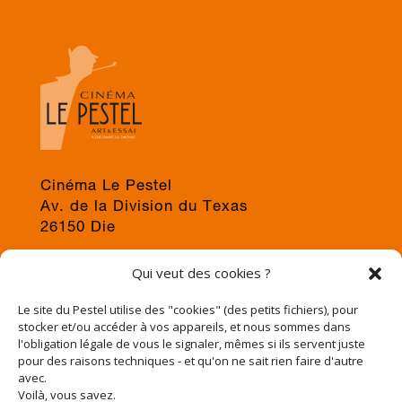
Cinéma Le Pestel
Av. de la Division du Texas
26150 Die
04 75 22 03 19
Qui veut des cookies ?
jps@cinema-le-pestel.fr
ou
mediation@cinema-le-pestel.fr
Le site du Pestel utilise des "cookies" (des petits fichiers), pour
stocker et/ou accéder à vos appareils, et nous sommes dans
l'obligation légale de vous le signaler, mêmes si ils servent juste
pour des raisons techniques - et qu'on ne sait rien faire d'autre
avec.
Voilà, vous savez.