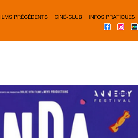
FILMS PRÉCÉDENTS
CINÉ-CLUB
INFOS PRATIQUES
F
I
A
N
C
S
E
T
B
A
O
G
O
R
K
A
M