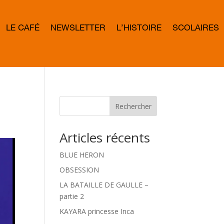
LE CAFÉ
NEWSLETTER
L’HISTOIRE
SCOLAIRES
L
E
T
T
E
R
B
O
W
Rechercher
D
Articles récents
BLUE HERON
OBSESSION
LA BATAILLE DE GAULLE –
partie 2
KAYARA princesse Inca