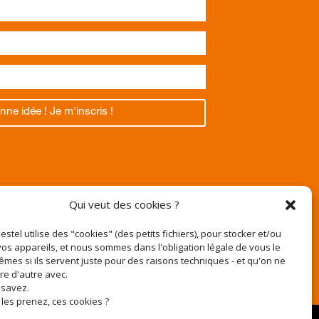
nne idée ! Je m'inscris !
Texas
Qui veut des cookies ?
Pestel utilise des "cookies" (des petits fichiers), pour stocker et/ou
os appareils, et nous sommes dans l'obligation légale de vous le
êmes si ils servent juste pour des raisons techniques - et qu'on ne
r
ire d'autre avec.
e-pestel.fr
 savez.
 les prenez, ces cookies ?