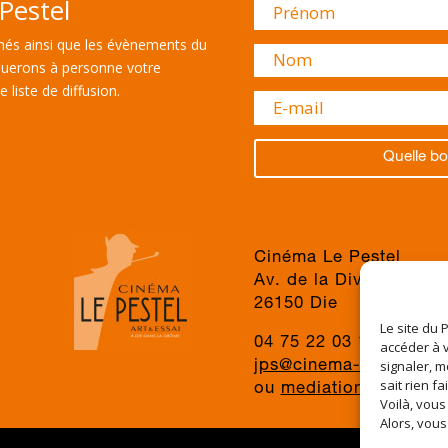
Pestel
és ainsi que les évènements du
uerons à personne votre
 liste de diffusion.
Quelle bo
Cinéma Le Pestel
Av. de la Division du 
26150 Die
Le site du 
04 75 22 03 19
accéder à v
signaler, m
jps@cinema-le-pestel.f
sait rien fa
ou
mediation@cinema-l
Voilà, vous
Alors, vous