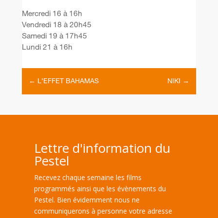
Mercredi 16 à 16h
Vendredi 18 à 20h45
Samedi 19 à 17h45
Lundi 21 à 16h
←
L’EFFET BAHAMAS
NIKI
→
Lettre d'information du
Pestel
Recevez chaque semaine les films
programmés ainsi que les évènements du
Pestel. Bien évidemment nous ne
communiquerons à personne votre adresse