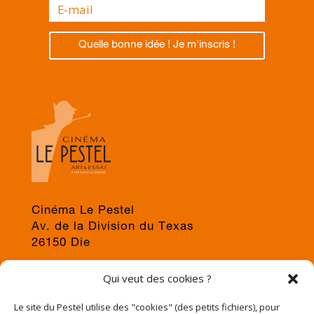
Quelle bonne idée ! Je m'inscris !
Cinéma Le Pestel
Av. de la Division du Texas
26150 Die
04 75 22 03 19
Qui veut des cookies ?
jps@cinema-le-pestel.fr
ou
mediation@cinema-le-pestel.fr
Le site du Pestel utilise des "cookies" (des petits fichiers), pour