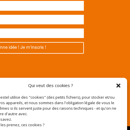
nne idée ! Je m'inscris !
Texas
Qui veut des cookies ?
Pestel utilise des "cookies" (des petits fichiers), pour stocker et/ou
os appareils, et nous sommes dans l'obligation légale de vous le
êmes si ils servent juste pour des raisons techniques - et qu'on ne
r
ire d'autre avec.
e-pestel.fr
 savez.
 les prenez, ces cookies ?