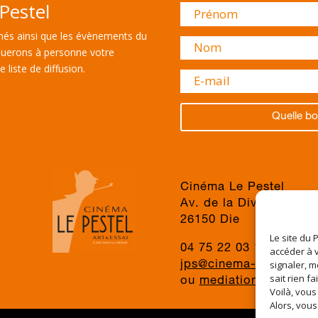
Pestel
és ainsi que les évènements du
uerons à personne votre
 liste de diffusion.
Quelle bo
Cinéma Le Pestel
Av. de la Division du 
26150 Die
Le site du 
04 75 22 03 19
accéder à v
signaler, m
jps@cinema-le-pestel.f
sait rien fa
ou
mediation@cinema-l
Voilà, vous
Alors, vous