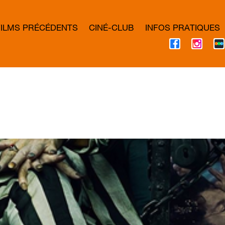
FILMS PRÉCÉDENTS
CINÉ-CLUB
INFOS PRATIQUES
F
I
A
N
C
S
E
T
B
A
O
G
O
R
K
A
M