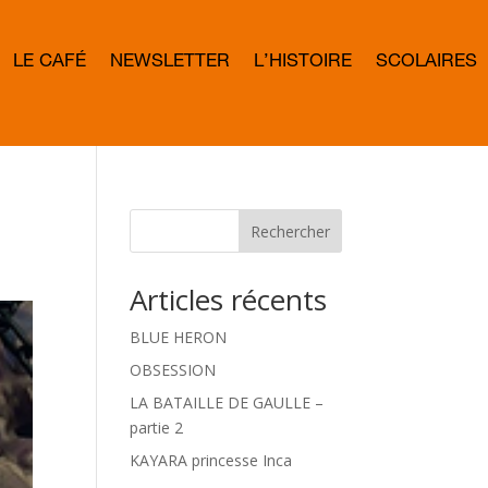
LE CAFÉ
NEWSLETTER
L’HISTOIRE
SCOLAIRES
L
E
T
T
E
R
B
O
W
Rechercher
D
Articles récents
BLUE HERON
OBSESSION
LA BATAILLE DE GAULLE –
partie 2
KAYARA princesse Inca