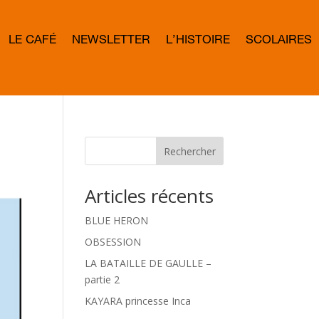
LE CAFÉ
NEWSLETTER
L’HISTOIRE
SCOLAIRES
L
E
T
T
E
R
B
O
W
Rechercher
D
Articles récents
BLUE HERON
OBSESSION
LA BATAILLE DE GAULLE –
partie 2
KAYARA princesse Inca