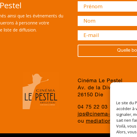
Pestel
és ainsi que les évènements du
uerons à personne votre
 liste de diffusion.
Quelle bo
Cinéma Le Pestel
Av. de la Division du 
26150 Die
Le site du 
04 75 22 03 19
accéder à v
signaler, m
jps@cinema-le-pestel.f
sait rien fa
ou
mediation@cinema-l
Voilà, vous
Alors, vous