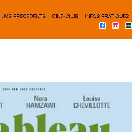
FILMS PRÉCÉDENTS
CINÉ-CLUB
INFOS PRATIQUES
F
I
A
N
C
S
E
T
B
A
O
G
O
R
K
A
M