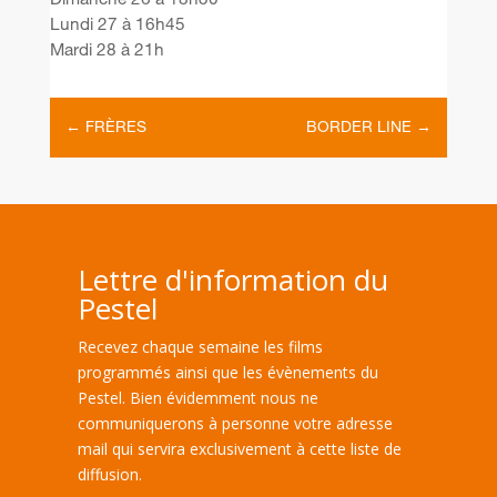
Dimanche 26 à 18h30
Lundi 27 à 16h45
Mardi 28 à 21h
←
FRÈRES
BORDER LINE
→
Lettre d'information du
Pestel
Recevez chaque semaine les films
programmés ainsi que les évènements du
Pestel. Bien évidemment nous ne
communiquerons à personne votre adresse
mail qui servira exclusivement à cette liste de
diffusion.