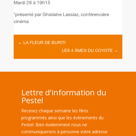
Mardi 28 à 19h15
*présenté par Ghislaine Lassiaz, conférencière
cinéma
←
LA FLEUR DE BURITI
LES 4 ÂMES DU COYOTE
→
Lettre d'information du
Pestel
Recevez chaque semaine les films
programmés ainsi que les évènements du
Pestel. Bien évidemment nous ne
communiquerons à personne votre adresse