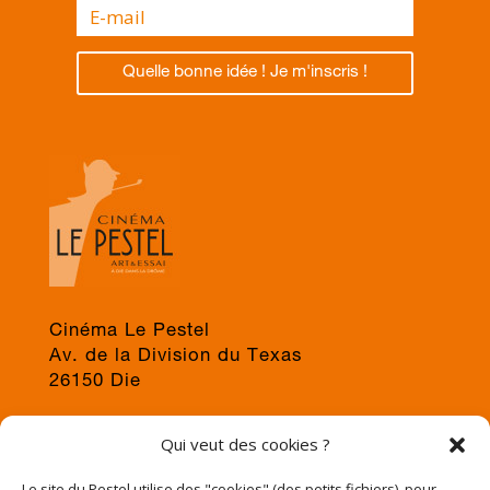
Quelle bonne idée ! Je m'inscris !
Cinéma Le Pestel
Av. de la Division du Texas
26150 Die
04 75 22 03 19
Qui veut des cookies ?
jps@cinema-le-pestel.fr
ou
mediation@cinema-le-pestel.fr
Le site du Pestel utilise des "cookies" (des petits fichiers), pour