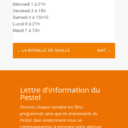
Mercredi 1 à 21h
Vendredi 3 à 18h
Samedi 4 à 15h15
Lundi 6 à 21h
Mardi 7 à 15h
←
LA BATAILLE DE GAULLE
BAIT
→
Lettre d'information du
Pestel
Recevez chaque semaine les films
programmés ainsi que les évènements du
Pestel. Bien évidemment nous ne
communiquerons à personne votre adresse