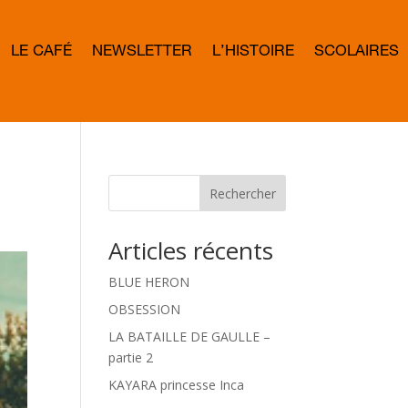
LE CAFÉ
NEWSLETTER
L’HISTOIRE
SCOLAIRES
L
E
T
T
E
R
B
O
W
Rechercher
D
Articles récents
BLUE HERON
OBSESSION
LA BATAILLE DE GAULLE –
partie 2
KAYARA princesse Inca