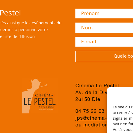
Pestel
és ainsi que les évènements du
uerons à personne votre
 liste de diffusion.
Quelle bo
Cinéma Le Pestel
Av. de la Division du 
26150 Die
Le site du 
04 75 22 03 19
accéder à v
signaler, m
jps@cinema-le-pestel.f
sait rien fa
ou
mediation@cinema-l
Voilà, vous