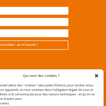
nne idée ! Je m'inscris !
Texas
Qui veut des cookies ?
Pestel utilise des "cookies" (des petits fichiers), pour stocker et/ou
os appareils, et nous sommes dans l'obligation légale de vous le
êmes si ils servent juste pour des raisons techniques - et qu'on ne
r
ire d'autre avec.
e-pestel.fr
 savez.