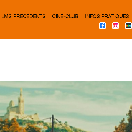
FILMS PRÉCÉDENTS
CINÉ-CLUB
INFOS PRATIQUES
F
I
A
N
C
S
E
T
B
A
O
G
O
R
K
A
M