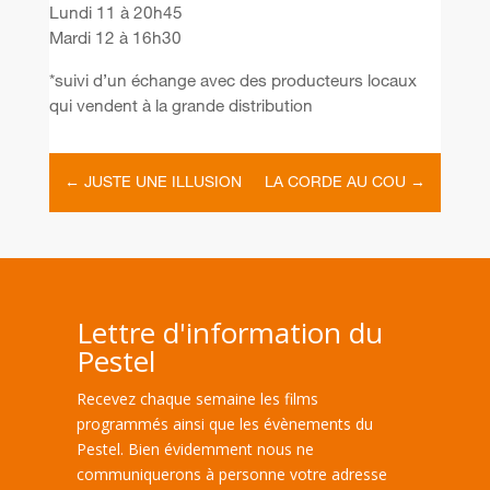
Lundi 11 à 20h45
Mardi 12 à 16h30
*suivi d’un échange avec des producteurs locaux
qui vendent à la grande distribution
←
JUSTE UNE ILLUSION
LA CORDE AU COU
→
Lettre d'information du
Pestel
Recevez chaque semaine les films
programmés ainsi que les évènements du
Pestel. Bien évidemment nous ne
communiquerons à personne votre adresse