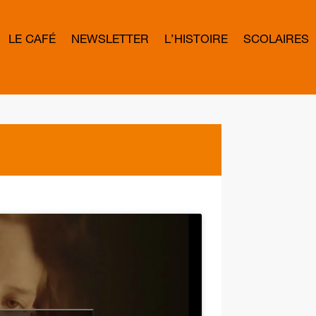
LE CAFÉ
NEWSLETTER
L’HISTOIRE
SCOLAIRES
L
E
T
T
E
R
B
O
W
D