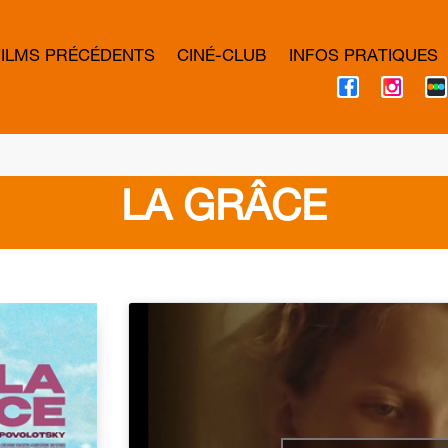
FILMS PRÉCÉDENTS
CINÉ-CLUB
INFOS PRATIQUES
F
I
A
N
C
S
E
T
B
A
O
G
O
R
K
A
LA GRÂCE
M