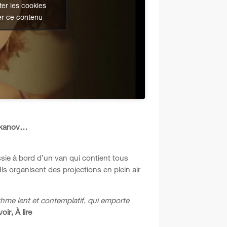
er les cookies
er ce contenu
a kanov…
ssie à bord d’un van qui contient tous
. Ils organisent des projections en plein air
ythme lent et contemplatif, qui emporte
voir, À lire