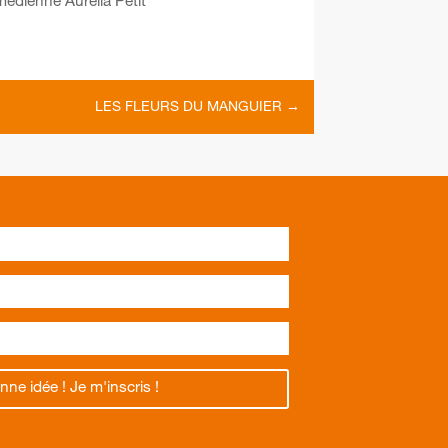
édienne Aurélia Petit
LES FLEURS DU MANGUIER
→
nne idée ! Je m'inscris !