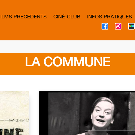
FILMS PRÉCÉDENTS
CINÉ-CLUB
INFOS PRATIQUES
F
I
A
N
C
S
E
T
B
A
O
G
O
R
K
A
LA COMMUNE
M