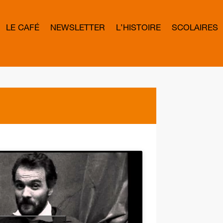
LE CAFÉ
NEWSLETTER
L’HISTOIRE
SCOLAIRES
L
E
T
T
E
R
B
O
W
D