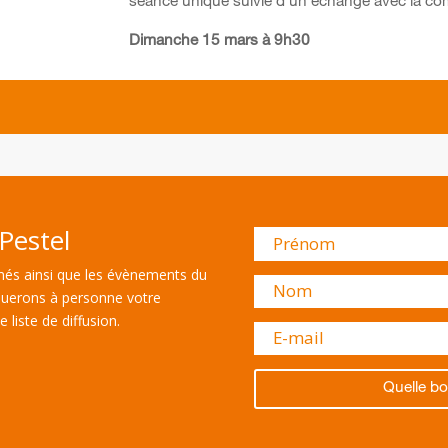
séance unique suivie d’un échange avec la com
Dimanche 15 mars à 9h30
Pestel
és ainsi que les évènements du
uerons à personne votre
 liste de diffusion.
Quelle bo