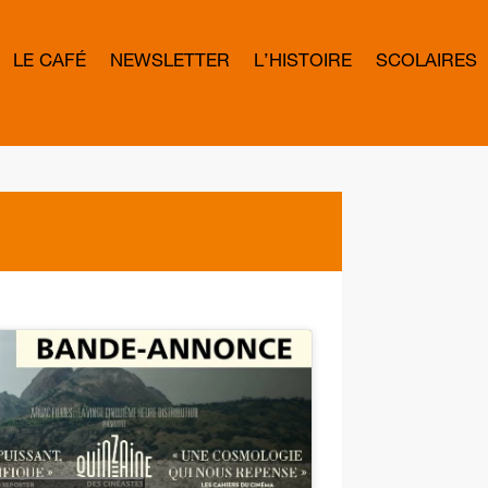
LE CAFÉ
NEWSLETTER
L’HISTOIRE
SCOLAIRES
L
E
T
T
E
R
B
O
W
D