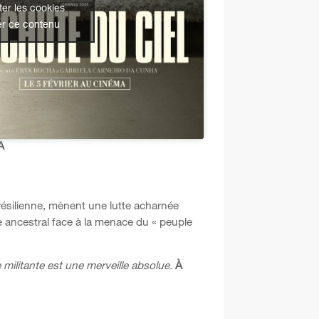
er les cookies
er ce contenu
A
́silienne, mènent une lutte acharnée
ie ancestral face à la menace du « peuple
 militante est une merveille absolue.
À