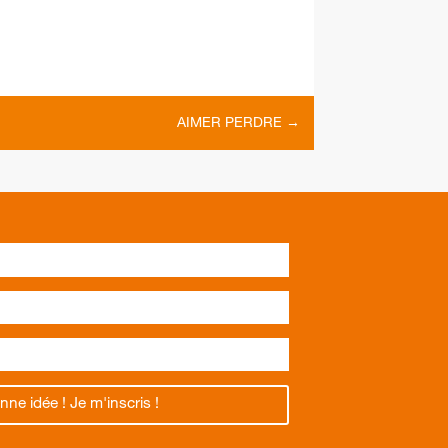
AIMER PERDRE
→
nne idée ! Je m'inscris !