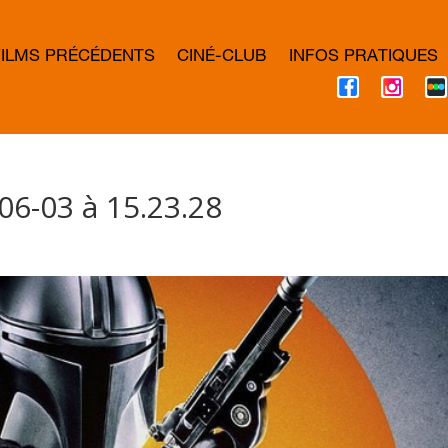
FILMS PRÉCÉDENTS
CINÉ-CLUB
INFOS PRATIQUES
F
I
A
N
C
S
E
T
B
A
O
G
O
R
K
A
06-03 à 15.23.28
M