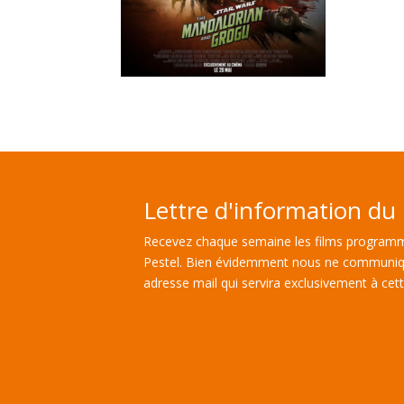
Lettre d'information du 
Recevez chaque semaine les films programm
Pestel. Bien évidemment nous ne communiq
adresse mail qui servira exclusivement à cette