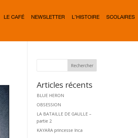
LE CAFÉ
NEWSLETTER
L’HISTOIRE
SCOLAIRES
L
E
T
T
E
R
B
O
W
Rechercher
D
Articles récents
BLUE HERON
OBSESSION
LA BATAILLE DE GAULLE –
partie 2
KAYARA princesse Inca