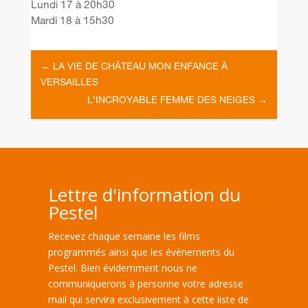
Lundi 17 à 20h30
Mardi 18 à 15h30
←
LA VIE DE CHÂTEAU MON ENFANCE À
VERSAILLES
L’INCROYABLE FEMME DES NEIGES
→
Lettre d'information du
Pestel
Recevez chaque semaine les films
programmés ainsi que les évènements du
Pestel. Bien évidemment nous ne
communiquerons à personne votre adresse
mail qui servira exclusivement à cette liste de