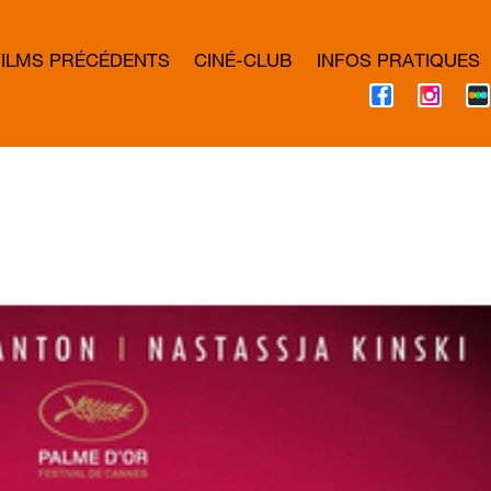
FILMS PRÉCÉDENTS
CINÉ-CLUB
INFOS PRATIQUES
F
I
A
N
C
S
E
T
B
A
O
G
O
R
K
A
M