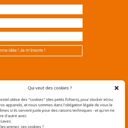
nne idée ! Je m'inscris !
Texas
Qui veut des cookies ?
Pestel utilise des "cookies" (des petits fichiers), pour stocker et/ou
os appareils, et nous sommes dans l'obligation légale de vous le
êmes si ils servent juste pour des raisons techniques - et qu'on ne
r
ire d'autre avec.
e-pestel.fr
 savez.
 les prenez, ces cookies ?