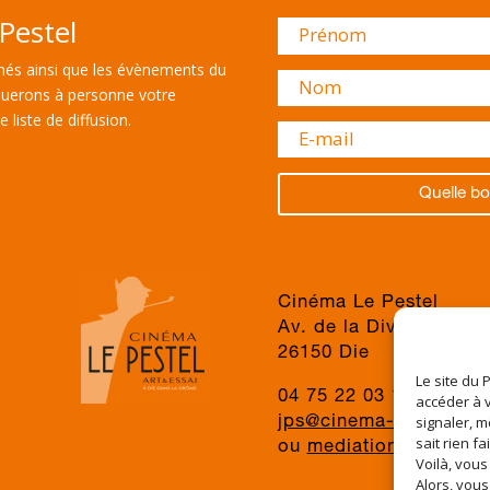
Pestel
és ainsi que les évènements du
uerons à personne votre
 liste de diffusion.
Quelle bo
Cinéma Le Pestel
Av. de la Division du 
26150 Die
Le site du 
04 75 22 03 19
accéder à v
signaler, m
jps@cinema-le-pestel.f
sait rien fa
ou
mediation@cinema-l
Voilà, vous
Alors, vous