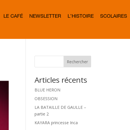
LE CAFÉ
NEWSLETTER
L’HISTOIRE
SCOLAIRES
L
E
T
T
E
R
B
O
W
Rechercher
D
Articles récents
BLUE HERON
OBSESSION
LA BATAILLE DE GAULLE –
partie 2
KAYARA princesse Inca