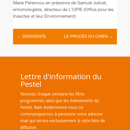
Marie Pérennou en présence de Samuel Jolivet,
entomologiste, directeur de L’OPIE (Office pour les
Insectes et leur Environnement)
←
DISSIDENTE
LE PROCÈS DU CHIEN
→
Lettre d'information du
Pestel
Recevez chaque semaine les films
programmés ainsi que les évènements du
Pestel. Bien évidemment nous ne
communiquerons à personne votre adresse
mail qui servira exclusivement à cette liste de
diffusion.