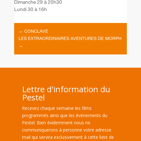
Dimanche 29 à 20h30
Lundi 30 à 16h
←
CONCLAVE
LES EXTRAORDINAIRES AVENTURES DE MORPH
→
Lettre d'information du
Pestel
Recevez chaque semaine les films
programmés ainsi que les évènements du
Pestel. Bien évidemment nous ne
communiquerons à personne votre adresse
mail qui servira exclusivement à cette liste de