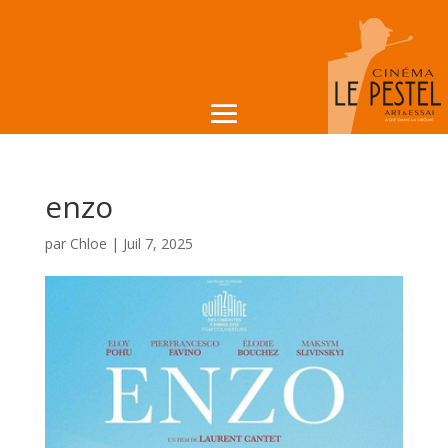
enzo
par
Chloe
|
Juil 7, 2025