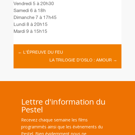
Vendredi 5 à 20h30
Samedi 6 à 18h
Dimanche 7 à 17h45
Lundi 8 à 20h15
Mardi 9 à 15h15
←
L’ÉPREUVE DU FEU
LA TRILOGIE D’OSLO : AMOUR
→
Lettre d'information du
Pestel
Recevez chaque semaine les films
programmés ainsi que les évènements du
Pestel. Bien évidemment nous ne