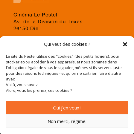
Cinéma Le Pestel
Av. de la Division du Texas
26150 Die
04 75 22 03 19
Qui veut des cookies ?
jps@cinema-le-pestel.fr
ou
mediation@cinema-le-pestel.fr
Le site du Pestel utilise des "cookies" (des petits fichiers), pour
stocker et/ou accéder à vos appareils, et nous sommes dans
l'obligation légale de vous le signaler, mêmes si ils servent juste
pour des raisons techniques - et qu'on ne sait rien faire d'autre
avec.
Voilà, vous savez.
Alors, vous les prenez, ces cookies ?
Oui j'en veux !
Non merci, régime.