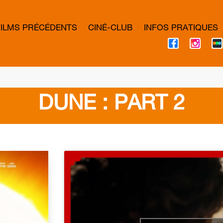
FILMS PRÉCÉDENTS
CINÉ-CLUB
INFOS PRATIQUES
F
I
A
N
C
S
E
T
B
A
O
G
O
R
K
A
DUNE : PART 2
M