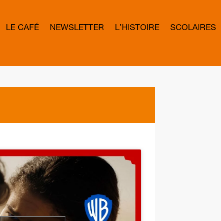
LE CAFÉ
NEWSLETTER
L’HISTOIRE
SCOLAIRES
L
E
T
T
E
R
B
O
W
D